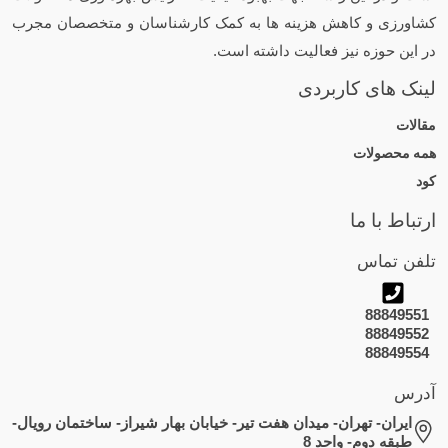
کشاورزی و کاهش هزینه ها به کمک کارشناسان و متخصصان مجرب
در این حوزه نیز فعالیت داشته است.
لینک های کاربردی
مقالات
همه محصولات
کود
ارتباط با ما
تلفن تماس
88849551
88849552
88849554
آدرس
ایران- تهران- میدان هفت تیر- خیابان بهار شیراز- ساختمان رویال-
طبقه دوم- واحد 8