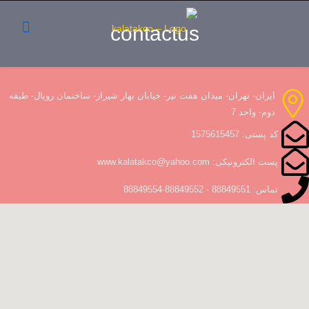
contactus
ایران- تهران- میدان هفت تیر- خیابان بهار شیراز- ساختمان رویال- طبقه
دوم- واحد 7
کد پستی: 1575615457
پست الکترونیکی: www.kalatakco@yahoo.com
تماس: 88849551 - 88849552-88849554