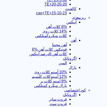
TE+20-20-20
کالفیت
15-10-23+cao+TE
ریزمغذی
آپیکس
6% کلات آهن
14% کلات روی
کلات میکروکمپلکس
آهن
آهن مجنتا
فونیکس کلات آهن %6
کلات آهن 6درصد آپیکس
اگرونایک
المین
پارال
10% آمینو کلات روی
12% آمینوکلات کلسیم
8% آمینو کلات بر
پارال میکرو کمپلکس
کود اختصاصی
اگرونایک
فروت سایز
فروت ست