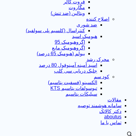
فروت کالر
مگاروت
ویتالین (ضد تنش)
اصلاح کننده
ضد شوری
کنتراسال (کلسیم پلی سولفید)
هیومیک اسید
اگروهیومیک 95
اگروهیومیک مایع
بیولم (هیومیک 65 درصد)
محرک رشد
اسید آمینه آمینوفول 80 درصد
جلبک دریایی سی کلپ
کود سم
الکسینو (فسفیت پتاسیم)
تیوسولفات پتاسیم KTS
سیلیکات پتاسیم
مقالات
سامانه هوشمند توصیه
دکتر کالاتک
aboutus
تماس با ما