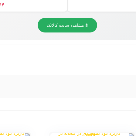
y@
🌐 مشاهده سایت کالاتک