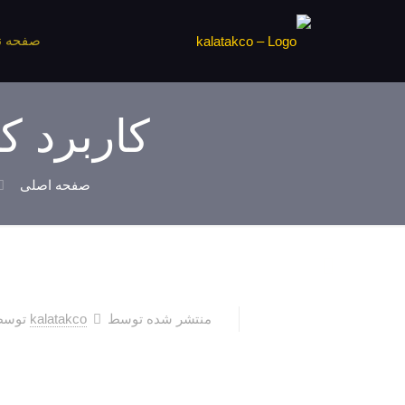
صفحه 
کاربرد ک
صفحه اصلی
منتشر شده توسط
kalatakco
توس