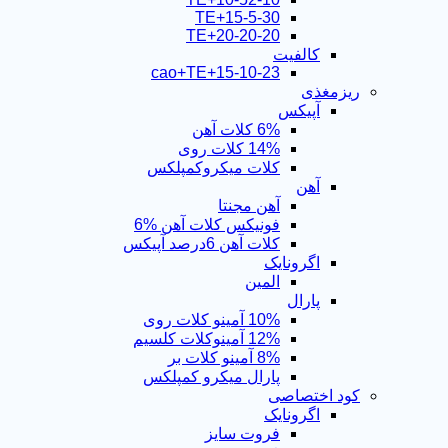
15-5-30+TE
TE+20-20-20
کالفیت
15-10-23+cao+TE
ریزمغذی
آپیکس
6% کلات آهن
14% کلات روی
کلات میکروکمپلکس
آهن
آهن مجنتا
فونیکس کلات آهن %6
کلات آهن 6درصد آپیکس
اگرونایک
المین
پارال
10% آمینو کلات روی
12% آمینوکلات کلسیم
8% آمینو کلات بر
پارال میکرو کمپلکس
کود اختصاصی
اگرونایک
فروت سایز