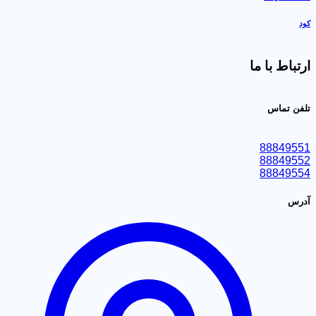
تباط با ما
فن تماس
888495
888495
888495
رس