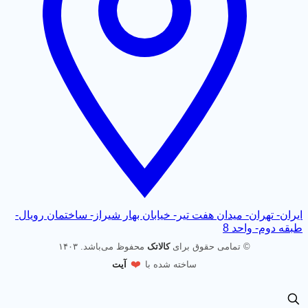
ران- تهران- میدان هفت تیر- خیابان بهار شیراز- ساختمان رویال-
قه دوم- واحد 8
© تمامی حقوق برای
کالاتک
محفوظ می‌باشد. ۱۴۰۳
❤️
ساخته شده با
آیت