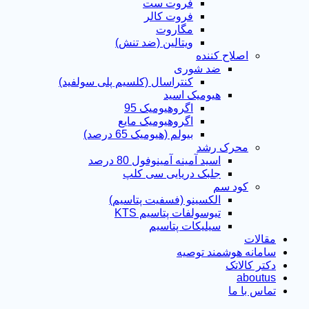
فروت ست
فروت کالر
مگاروت
ویتالین (ضد تنش)
اصلاح کننده
ضد شوری
کنتراسال (کلسیم پلی سولفید)
هیومیک اسید
اگروهیومیک 95
اگروهیومیک مایع
بیولم (هیومیک 65 درصد)
محرک رشد
اسید آمینه آمینوفول 80 درصد
جلبک دریایی سی کلپ
کود سم
الکسینو (فسفیت پتاسیم)
تیوسولفات پتاسیم KTS
سیلیکات پتاسیم
مقالات
سامانه هوشمند توصیه
دکتر کالاتک
aboutus
تماس با ما