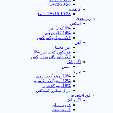
TE+20-20-20
کالفیت
15-10-23+cao+TE
ریزمغذی
آپیکس
6% کلات آهن
14% کلات روی
کلات میکروکمپلکس
آهن
آهن مجنتا
فونیکس کلات آهن %6
کلات آهن 6درصد آپیکس
اگرونایک
المین
پارال
10% آمینو کلات روی
12% آمینوکلات کلسیم
8% آمینو کلات بر
پارال میکرو کمپلکس
کود اختصاصی
اگرونایک
فروت سایز
فروت ست