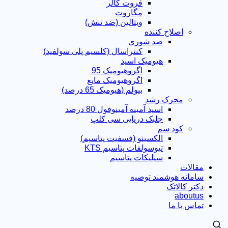
فروت کالر
مگاروت
ویتالین (ضد تنش)
اصلاح کننده
ضد شوری
کنتراسال (کلسیم پلی سولفید)
هیومیک اسید
اگروهیومیک 95
اگروهیومیک مایع
بیولم (هیومیک 65 درصد)
محرک رشد
اسید آمینه آمینوفول 80 درصد
جلبک دریایی سی کلپ
کود سم
الکسینو (فسفیت پتاسیم)
تیوسولفات پتاسیم KTS
سیلیکات پتاسیم
مقالات
سامانه هوشمند توصیه
دکتر کالاتک
aboutus
تماس با ما