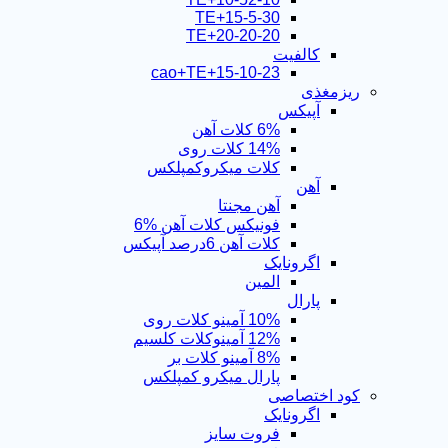
15-5-30+TE
TE+20-20-20
کالفیت
15-10-23+cao+TE
ریزمغذی
آپیکس
6% کلات آهن
14% کلات روی
کلات میکروکمپلکس
آهن
آهن مجنتا
فونیکس کلات آهن %6
کلات آهن 6درصد آپیکس
اگرونایک
المین
پارال
10% آمینو کلات روی
12% آمینوکلات کلسیم
8% آمینو کلات بر
پارال میکرو کمپلکس
کود اختصاصی
اگرونایک
فروت سایز