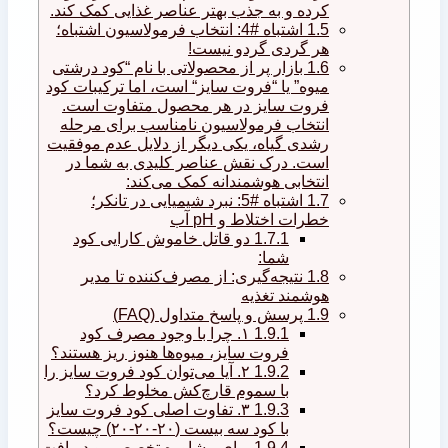
کرده و به جذب بهتر عناصر غذایی کمک کند.
1.5
اشتباه #4: انتخاب فرمولاسیون اشتباه؛
هر گردی گردو نیست!
1.6
بازار پر از محصولاتی با نام “کود درشتی
میوه” یا “فروت سایز“ است، اما ترکیبات کود
فروت سایز در هر محصول متفاوت است.
انتخاب فرمولاسیون نامناسب برای مرحله
رشدی گیاه، یکی دیگر از دلایل عدم موفقیت
است. درک نقش عناصر کلیدی به شما در
انتخابی هوشمندانه کمک می‌کند:
1.7
اشتباه #5: نبرد شیمیایی در تانکر؛
خطرات اختلاط و pH آب
1.7.1
دو قاتل خاموش کارایی کود
شما:
1.8
نتیجه‌گیری: از مصرف‌کننده تا مدیر
هوشمند تغذیه
1.9
پرسش و پاسخ متداول (FAQ)
1.9.1
۱. چرا با وجود مصرف کود
فروت سایز، میوه‌ها هنوز ریز هستند؟
1.9.2
۲. آیا می‌توان کود فروت سایز را
با سموم قارچ‌کش مخلوط کرد؟
1.9.3
۳. تفاوت اصلی کود فروت سایز
با کود سه بیست (۲۰-۲۰-۲۰) چیست؟
1.9.4
برای مشاوره تخصصی و دریافت