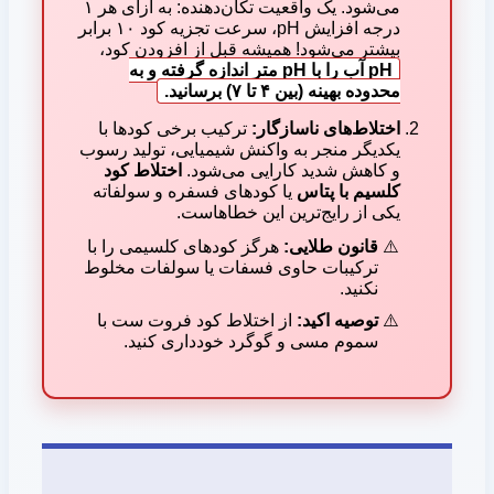
می‌شود. یک واقعیت تکان‌دهنده: به ازای هر ۱
درجه افزایش pH، سرعت تجزیه کود ۱۰ برابر
بیشتر می‌شود! همیشه قبل از افزودن کود،
pH آب را با pH متر اندازه گرفته و به
محدوده بهینه (بین ۴ تا ۷) برسانید.
اختلاط‌های ناسازگار:
ترکیب برخی کودها با
یکدیگر منجر به واکنش شیمیایی، تولید رسوب
و کاهش شدید کارایی می‌شود.
اختلاط کود
کلسیم با پتاس
یا کودهای فسفره و سولفاته
یکی از رایج‌ترین این خطاهاست.
قانون طلایی:
هرگز کودهای کلسیمی را با
ترکیبات حاوی فسفات یا سولفات مخلوط
نکنید.
توصیه اکید:
از اختلاط کود فروت ست با
سموم مسی و گوگرد خودداری کنید.