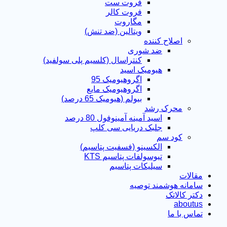
فروت ست
فروت کالر
مگاروت
ویتالین (ضد تنش)
اصلاح کننده
ضد شوری
کنتراسال (کلسیم پلی سولفید)
هیومیک اسید
اگروهیومیک 95
اگروهیومیک مایع
بیولم (هیومیک 65 درصد)
محرک رشد
اسید آمینه آمینوفول 80 درصد
جلبک دریایی سی کلپ
کود سم
الکسینو (فسفیت پتاسیم)
تیوسولفات پتاسیم KTS
سیلیکات پتاسیم
مقالات
سامانه هوشمند توصیه
دکتر کالاتک
aboutus
تماس با ما