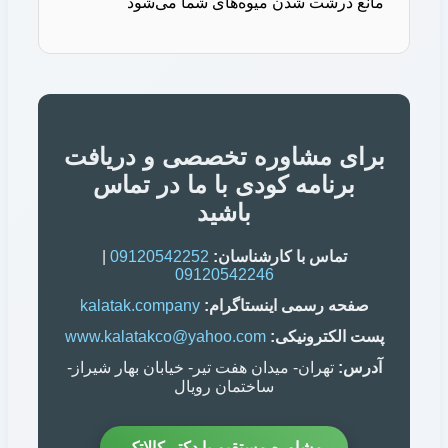
برای مشاوره تخصصی و دریافت
برنامه کودی با ما در تماس
باشید
تماس با کارشناسان:
09120542252
|
09120542246
صفحه رسمی اینستاگرام:
kalatak.company
پست الکترونیکی:
www.kalatakco@yahoo.com
آدرس:
تهران- میدان هفت تیر- خیابان بهار شیراز-
ساختمان رویال
مشاوره مستقیم با دکتر کالاتک