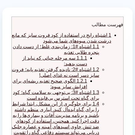
فهرست مطالب
1
اشتباه رایج در استفاده از کود فروت سایز که مانع
درشت شدن میوه‌های شما می‌شود
1.1
اشتباه #1: زمان‌بندی غلط؛ از دست دادن
پنجره طلایی تغذیه
1.1.1
سه مرحله حیاتی که نباید از
دست بدهید:
1.2
اشتباه #2: نادیده گرفتن تغذیه پایه؛ فروت
سایز دسر است نه غذای اصلی!
1.2.1
الگوی صحیح تغذیه ریشه‌ای برای
افزایش سایز میوه:
1.3
اشتباه #3: بی‌توجهی به سلامت گیاه؛ کود
برای گیاه تحت استرس بی‌فایده است
1.4
برای جلوگیری از این مشکل، ابتدا شرایط
را برای گیاه ایده‌آل کنید. آبیاری منظم داشته
باشید و برنامه مدیریت آفات و بیماری‌ها را به
دقت اجرا کنید. همچنین، استفاده از کودهای
ضد تنش حاوی اسیدهای آمینه و عصاره جلبک
دریایی می‌تواند سیستم دفاعی گیاه را تقویت