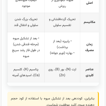
میوه، جلوگیری از
کیفیت میوه‌های
اصلی
ریزش
موجود
تحریک گرده‌افشانی و
تحریک بزرگ شدن
مکانیسم
تقسیم سلولی
سلولی و انتقال قند
• بعد از تشکیل میوه
• پاییزه (بعد از
زمان
(مرحله فندقی شدن)
برداشت)
مصرف
در طول فاز رشد سریع
• بهاره (تورم جوانه)
میوه
عناصر
ازت (N)، بور (B)، روی
پتاسیم (K)، کلسیم
کلیدی
(Zn)
(Ca)، اسیدهای آمینه
بنابراین، کوددهی بعد از تشکیل میوه با استفاده از کود حجم
دهنده میوه، کلید موفقیت شماست.