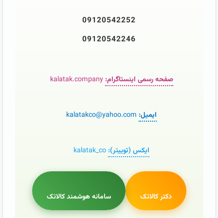
09120542252
09120542246
صفحه رسمی اینستاگرام:
kalatak.company
ایمیل:
kalatakco@yahoo.com
ایکس (توییتر):
kalatak_co
دکتر کالاتک
سامانه هوشمند کالاتک