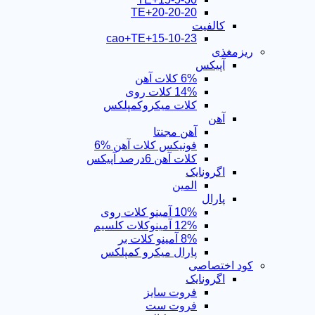
TE+20-20-20
کالفیت
15-10-23+cao+TE
ریزمغذی
آپیکس
6% کلات آهن
14% کلات روی
کلات میکروکمپلکس
آهن
آهن مجنتا
فونیکس کلات آهن %6
کلات آهن 6درصد آپیکس
اگرونایک
المین
پارال
10% آمینو کلات روی
12% آمینوکلات کلسیم
8% آمینو کلات بر
پارال میکرو کمپلکس
کود اختصاصی
اگرونایک
فروت سایز
فروت ست