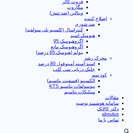
فروت کالر
مگاروت
ویتالین (ضد تنش)
اصلاح کننده
ضد شوری
کنتراسال (کلسیم پلی سولفید)
هیومیک اسید
اگروهیومیک 95
اگروهیومیک مایع
بیولم (هیومیک 65 درصد)
محرک رشد
اسید آمینه آمینوفول 80 درصد
جلبک دریایی سی کلپ
کود سم
الکسینو (فسفیت پتاسیم)
تیوسولفات پتاسیم KTS
سیلیکات پتاسیم
مقالات
سامانه هوشمند توصیه
دکتر کالاتک
aboutus
تماس با ما