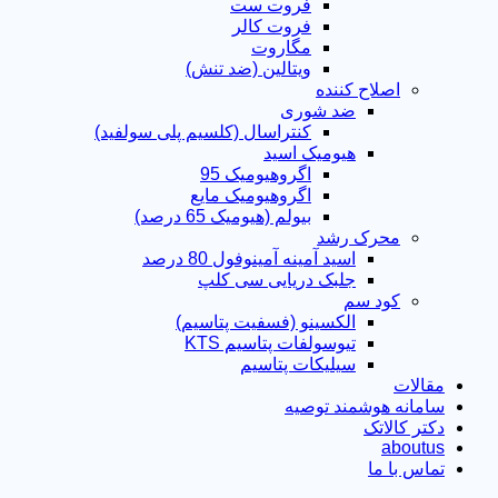
فروت ست
فروت کالر
مگاروت
ویتالین (ضد تنش)
اصلاح کننده
ضد شوری
کنتراسال (کلسیم پلی سولفید)
هیومیک اسید
اگروهیومیک 95
اگروهیومیک مایع
بیولم (هیومیک 65 درصد)
محرک رشد
اسید آمینه آمینوفول 80 درصد
جلبک دریایی سی کلپ
کود سم
الکسینو (فسفیت پتاسیم)
تیوسولفات پتاسیم KTS
سیلیکات پتاسیم
مقالات
سامانه هوشمند توصیه
دکتر کالاتک
aboutus
تماس با ما