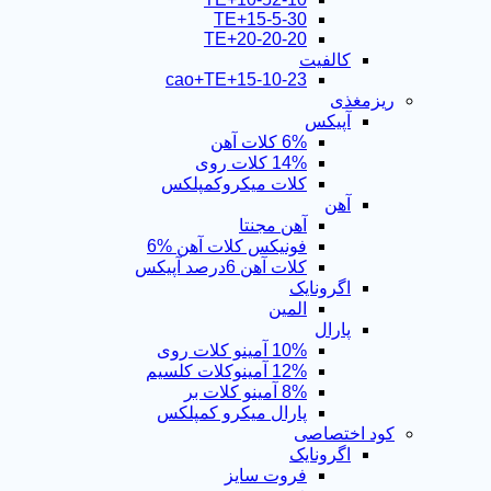
15-5-30+TE
TE+20-20-20
کالفیت
15-10-23+cao+TE
ریزمغذی
آپیکس
6% کلات آهن
14% کلات روی
کلات میکروکمپلکس
آهن
آهن مجنتا
فونیکس کلات آهن %6
کلات آهن 6درصد آپیکس
اگرونایک
المین
پارال
10% آمینو کلات روی
12% آمینوکلات کلسیم
8% آمینو کلات بر
پارال میکرو کمپلکس
کود اختصاصی
اگرونایک
فروت سایز