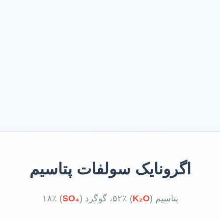
اگرونایک سولفات پتاسیم
پتاسیم (
K₂O
) ۵۲٪، گوگرد (
SO₄
) ۱۸٪