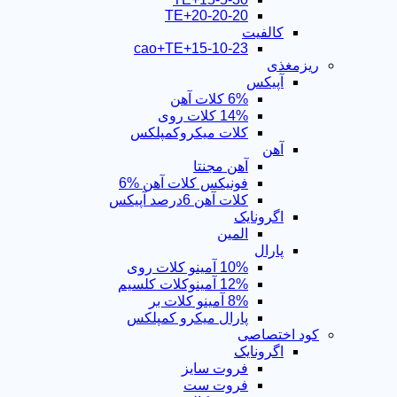
TE+20-20-20
کالفیت
15-10-23+cao+TE
ریزمغذی
آپیکس
6% کلات آهن
14% کلات روی
کلات میکروکمپلکس
آهن
آهن مجنتا
فونیکس کلات آهن %6
کلات آهن 6درصد آپیکس
اگرونایک
المین
پارال
10% آمینو کلات روی
12% آمینوکلات کلسیم
8% آمینو کلات بر
پارال میکرو کمپلکس
کود اختصاصی
اگرونایک
فروت سایز
فروت ست