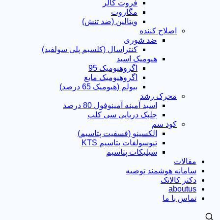
فروت کالر
مگاروت
ویتالین (ضد تنش)
اصلاح کننده
ضد شوری
کنتراسال (کلسیم پلی سولفید)
هیومیک اسید
اگروهیومیک 95
اگروهیومیک مایع
بیولم (هیومیک 65 درصد)
محرک رشد
اسید آمینه آمینوفول 80 درصد
جلبک دریایی سی کلپ
کود سم
الکسینو (فسفیت پتاسیم)
تیوسولفات پتاسیم KTS
سیلیکات پتاسیم
مقالات
سامانه هوشمند توصیه
دکتر کالاتک
aboutus
تماس با ما