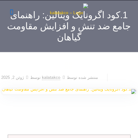
1.کود اگرونایک ویتالین: راهنمای
جامع ضد تنش و افزایش مقاومت
گیاهان
kalatakco
منتشر شده توسط
توسط
ژوئن 2, 2025