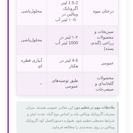
1.5-2‌ لیتر
اگرونایک
درختان میوه
محلول‌پاشی
ویتالین در
۱۰0۰ لیتر آب
سبزیجات و
محصولات
۱-۲ لیتر در
محلول‌پاشی
زراعی (گندم،
1000 لیتر آب
پسته)
4-6 لیتر در
آبیاری قطره
عمومی
هکتار
ای
محصولات
طبق توصیه‌های
گلخانه‌ای و
–
عمومی
صیفی‌جات
ملاحظات مهم در تنظیم دوز:
این مقادیر عمومی هستند. میزان
مصرف اگرونایک ویتالین باید بر اساس نوع گیاه، شدت تنش و
شرایط محیطی تنظیم شود. همواره دستورالعمل کود اگرونایک
ویتالین بر روی بسته‌بندی را مطالعه فرمایید.