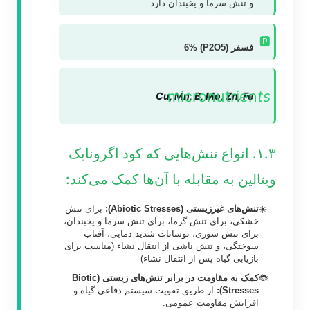
و تنش سرما و یخبندان دارد.
🅿️
فسفر (P2O5) 6%
micronutrien
ts
Cu, Mn, B, Mo, Zn, Fe
۱.۳. انواع تنش‌هایی که کود اگرونایک
ویتالین به مقابله با آن‌ها کمک می‌کند:
تنش‌های غیرزیستی (Abiotic Stresses):
برای تنش
خشکی، برای تنش گرما، برای تنش سرما و یخبندان،
برای تنش شوری، نوسانات شدید دمایی، آفتاب
سوختگی، و تنش ناشی از انتقال نشاء (مناسب برای
بازیابی گیاه پس از انتقال نشاء)
کمک به مقاومت در برابر تنش‌های زیستی (Biotic
Stresses):
از طریق تقویت سیستم دفاعی گیاه و
افزایش مقاومت عمومی.