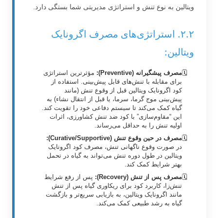
ویتالین به نوع تنش و استراتژی مدیریتی شما بستگی دارد.
۲.۲. استراتژی‌های مصرف اگرونایک
ویتالین:
مصرف پیشگیرانه (Preventive):
مؤثرترین استراتژی
برای مقابله با تنش‌های قابل پیش‌بینی. استفاده از
کود اگرونایک ویتالین قبل از وقوع تنش (مانند
پیش‌بینی موج گرما، سرما، یا قبل از انتقال نشاء) به
گیاه کمک می‌کند تا سیستم دفاعی خود را تقویت کند.
این “مقاوم‌سازی” با کود ضد تنش کشاورزی، اثرات
اولیه تنش را به حداقل می‌رساند.
مصرف در حین وقوع تنش (Curative/Supportive):
در صورت وقوع ناگهانی تنش، مصرف کود اگرونایک
ویتالین در طول دوره تنش می‌تواند به گیاه در تحمل
بهتر شرایط کمک کند.
مصرف پس از تنش (Recovery):
پس از رفع شرایط
تنش‌زا، کاربرد کود برای ریکاوری گیاه پس از تنش
مانند اگرونایک ویتالین، به بازیابی سریع‌تر و بازگشت
گیاه به رشد طبیعی کمک می‌کند.