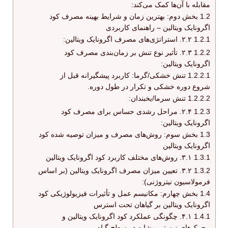
مقابله با آن‌ها کمک می‌کند:
1.2
بخش دوم: بهترین زمان و شرایط بهینه مصرف کود
اگرونایک ویتالین – راهنمای کاربردی
1.2.1
۲.۲. استراتژی‌های مصرف اگرونایک ویتالین:
1.2.2
۲.۳. تأثیر نوع تنش بر زمان‌بندی مصرف کود
اگرونایک ویتالین:
1.2.2.1
تنش خشکی/گرما: کاربرد پیشگیرانه قبل از
شروع دوره خشکی و تکرار در طول دوره.
1.2.2.2
تنش سرما/یخبندان:
1.2.3
۲.۴. مراحل رشدی حساس برای مصرف کود
اگرونایک ویتالین:
1.3
بخش سوم: روش‌های مصرف و میزان توصیه شده کود
اگرونایک ویتالین
1.3.1
۳.۱. روش‌های مختلف کاربرد کود اگرونایک ویتالین
1.3.2
۳.۲. تعیین میزان مصرف اگرونایک ویتالین (بر اساس
فرمولاسیون نیتروژنی):
1.4
بخش چهارم: مکانیسم عمل و تأثیرات فیزیولوژیکی کود
اگرونایک ویتالین بر گیاهان تحت استرس
1.4.1
۴.۱. چگونگی عملکرد کود اگرونایک ویتالین و
محرک‌های زیستی مشابه در سطح گیاه