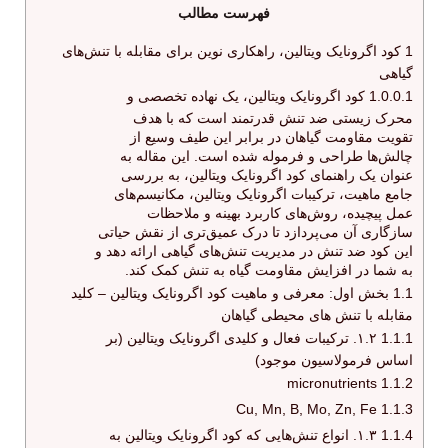
فهرست مطالب
1
کود اگرونایک ویتالین، راهکاری نوین برای مقابله با تنش‌های
گیاهی
1.0.0.1
کود اگرونایک ویتالین، یک نهاده تخصصی و
محرک زیستی ضد تنش قدرتمند است که با هدف
تقویت مقاومت گیاهان در برابر این طیف وسیع از
چالش‌ها طراحی و فرموله شده است. این مقاله به
عنوان یک راهنمای کود اگرونایک ویتالین، به بررسی
جامع ماهیت، ترکیبات اگرونایک ویتالین، مکانیسم‌های
عمل پیچیده، روش‌های کاربرد بهینه و ملاحظات
سازگاری آن می‌پردازد تا درک عمیق‌تری از نقش حیاتی
این کود ضد تنش در مدیریت تنش‌های گیاهی ارائه دهد و
به شما در افزایش مقاومت گیاه به تنش کمک کند.
1.1
بخش اول: معرفی و ماهیت کود اگرونایک ویتالین – کلید
مقابله با تنش های محیطی گیاهان
1.1.1
۱.۲. ترکیبات فعال و کلیدی اگرونایک ویتالین (بر
اساس فرمولاسیون موجود)
micronutrients
1.1.2
Cu, Mn, B, Mo, Zn, Fe
1.1.3
1.1.4
۱.۳. انواع تنش‌هایی که کود اگرونایک ویتالین به