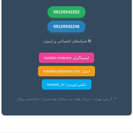
09120542252
09120542246
🌐 شبکه‌های اجتماعی و ایمیل:
اینستاگرام: kalatak.company
ایمیل: kalatakco@yahoo.com
ایکس (توییتر): kalatak_co
📍 آدرس: تهران – میدان هفت تیر-خیابان بهارشیراز –ساختمان رویال