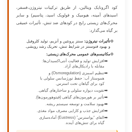
کود اگرونایک ویتالین، از طریق ترکیبات نیتروژن،فسفر،
اسیدهای آمینه، هیومیک و فولویک اسید، پتاسیم) و سایر
محرک‌های زیستی رایج در کودهای ضد تنش، تأثیرات عمیقی
بر گیاه می‌گذارد:
تأثیرات نیتروژن:
سنتز پروتئین و آنزیم، تولید کلروفیل
و بهبود فتوسنتز در شرایط تنش، تحریک رشد رویشی.
مکانیسم‌های عمومی محرک‌های زیستی:
افزایش تولید و فعالیت آنتی‌اکسیدان‌ها:
مقابله با رادیکال‌های آزاد.
تنظیم اسمزی (Osmoregulation) و
هموستاز آب: حفظ تورژسانس سلولی با
کود برای گیاهان تحت استرس.
تقویت دیواره سلولی و ساختارهای گیاهی.
تأثیر بر هورمون‌های گیاهی (فیتوهورمون‌ها).
بهبود سلامت و توسعه سیستم ریشه.
افزایش جذب و کارایی مصرف مواد مغذی.
القای “یواسترس” (Eustress) آماده‌سازی
گیاه برای تنش‌های آینده.