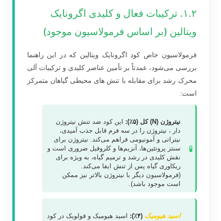
۱.۲. ترکیبات فعال و کلیدی اگرونایک
ویتالین (بر اساس فرمولاسیون موجود)
فرمولاسیون خاص کود اگرونایک ویتالین که در این راهنما
بررسی می‌شود، عمدتاً بر تأمین عناصر کلیدی و ترکیبات آلی
محرک رشد برای مقابله با تنش های محیطی گیاهان متمرکز
است:
نیتروژن (N) کل (۵٪):
این کود ضد تنش نیتروژن
دار ، نیتروژن را در سه فرم قابل جذب آمیدی،
نیتراتی و آمونیومی فراهم می‌کند. نیتروژن برای
🧪
سنتز پروتئین‌ها، آنزیم‌ها و کلروفیل ضروری است و
نقش کلیدی در رشد و ترمیم گیاه، به ویژه برای
ریکاوری گیاه پس از تنش ایفا می‌کند.
(فرمولاسیون دیگر با نیتروژن بالاتر نیز ممکن
است موجود باشد).
اسید هیومیک
(۴٪):
اسید هیومیک و فولویک در کود