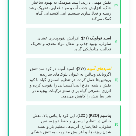
نقش مهمی دارند. اسید هیومیک به بهبود ساختار
🌱
خاک، افزایش جذب آب و مواد غذایی، تحریک رشد
ریشه و فعال‌سازی سیستم آنتی‌اکسیدانی گیاه
کمک می‌کند.
اسید فولویک (۱٪):
افزایش نفوذپذیری غشای
💧
سلولی، بهبود جذب و انتقال مواد مغذی، و تحریک
فعالیت متابولیکی گیاه.
اسیدهای آمینه
(۱۲٪):
اسید آمینه در کود ضد تنش
اگرونایک ویتالین به عنوان بلوک‌های سازنده
🧬
پروتئین‌ها عمل کرده، در تنظیم اسمزی گیاه با کود
نقش داشته، دفاع آنتی‌اکسیدانی را تقویت کرده و
انرژی مصرفی گیاه برای سنتز ترکیبات پیچیده در
شرایط تنش را کاهش می‌دهد.
پتاسیم (K2O) ( 12٪):
این کود با پتاس بالا، نقش
حیاتی در تنظیم اسمزی و حفظ تورژسانس
🍌
سلولی، فعال‌سازی آنزیم‌ها، تنظیم باز و بسته
شدن روزنه‌ها، و افزایش مقاومت به تنش خشکی