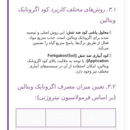
۳.۱. روش‌های مختلف کاربرد
کود اگرونایک
ویتالین
محلول پاشی کود ضد تنش:
این روش اصلی و توصیه
شده برای اگرونایک ویتالین است. جذب سریع مواد
فعال از طریق برگ‌ها، پاسخ سریع گیاه را تضمین
می‌کند.
کود آبیاری ضد تنش (Fertigation/Soil
Application):
با توجه به حلالیت بالای کود اگرونایک
ویتالین، امکان استفاده از آن در سیستم‌های آبیاری
مختلف نیز وجود دارد.
۳.۲. تعیین میزان مصرف اگرونایک ویتالین
(بر اساس فرمولاسیون نیتروژنی):
روش
نوع محصول
میزان مصرف
مصرف